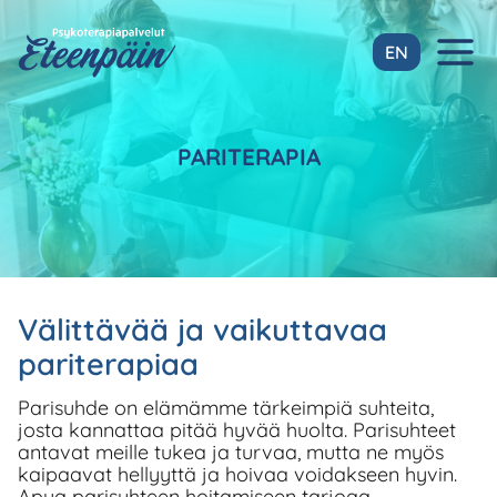
Siirry
sisältöön
EN
PARITERAPIA
Välittävää ja vaikuttavaa
pariterapiaa
Parisuhde on elämämme tärkeimpiä suhteita,
josta kannattaa pitää hyvää huolta. Parisuhteet
antavat meille tukea ja turvaa, mutta ne myös
kaipaavat hellyyttä ja hoivaa voidakseen hyvin.
Apua parisuhteen hoitamiseen tarjoaa