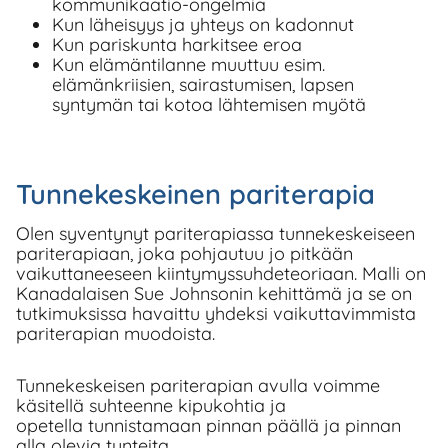
kommunikaatio-ongelmia
Kun läheisyys ja yhteys on kadonnut
Kun pariskunta harkitsee eroa
Kun elämäntilanne muuttuu esim.
elämänkriisien, sairastumisen, lapsen
syntymän tai kotoa lähtemisen myötä
Tunnekeskeinen pariterapia
Olen syventynyt pariterapiassa tunnekeskeiseen
pariterapiaan, joka pohjautuu jo pitkään
vaikuttaneeseen kiintymyssuhdeteoriaan. Malli on
Kanadalaisen Sue Johnsonin kehittämä ja se on
tutkimuksissa havaittu yhdeksi vaikuttavimmista
pariterapian muodoista.
Tunnekeskeisen pariterapian avulla voimme
käsitellä suhteenne kipukohtia ja
opetella tunnistamaan pinnan päällä ja pinnan
alla olevia tunteita.