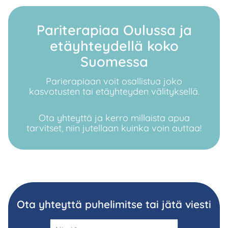
Pariterapiaa Oulussa ja
etäyhteydellä koko
Suomessa
Parierapiaan voit osallistua joko
kasvotusten tai etäyhteyden välityksellä.
Ota yhteyttä ja kerro millaista apua
tarvitset, niin jutellaan kuinka voin auttaa!
Ota yhteyttä puhelimitse tai jätä viesti